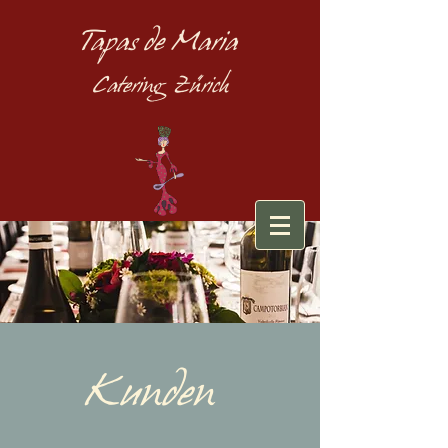
Tapas de Maria
Catering Zürich
Kunden